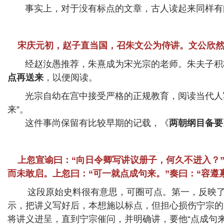
事实上，对于没有标点的文章，古人读起来同样有
宋庆元初，赵子直当国，召朱文公为侍讲。文公欣
经赵汝愚推荐，朱熹成为宋光宗的老师。朱夫子积
点再送来
，以便阅读。
光宗自幼在宫中接受严格的正规教育，阅读当代人写
来”。
这件事尚保留有比较早期的记载，《
两朝纲目备要
上忽宣谕曰：“向日令卿写讲议册子，何久不进入？”
而未敢启。上忽曰：“可一就点成句来。”奏曰：“容遵
这段原始史料很有意思，可圈可点。第一，反映了宁
示，把讲义写好后，本想施以标点，但担心损伤宁宗的
将讲义进呈，直到宁宗催问，并明确讲，要他“点成句