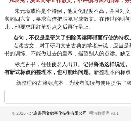
凡表笺，洪武间令止作散文，不许循习四六旧体，务
朱元璋或许是个特例，他文化程度不高，并且对文人
实的四六文，要求官僚把表笺写成散文。在传世的明初
此，他要求用红笔标点之后再行呈上。
点句，不仅是皇帝为了扫除阅读障碍而行使的特权
点读古文，对于研习文史古典的学者来说，应当是基
书的训练。不能做过去的皇帝，指望别人的点读。缺乏
标点古书，往往使名人出丑。记得
鲁迅这样说过。
有新式标点的整理本，也可能出问题
。新整理本的标点
新整理的古籍标点本，为读者阅读与使用提供了极
© 2026 -
北京書同文數字化技術有限公司
明清数据库 v3.1