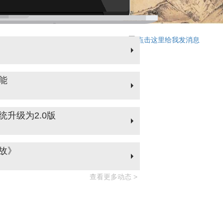
能
升级为2.0版
故》
查看更多动态 >