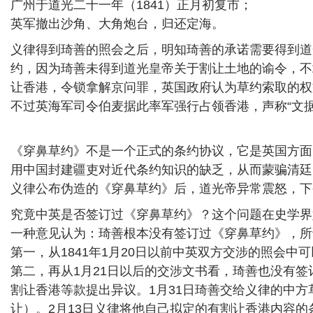
广州于道光二十一年（1841）正月初复市；
英军撤出沙角、大角炮台，归还定海。
义律得到琦善的照会之后，明知琦善的承诺需要得到道
约，因为琦善未得到道光皇帝关于割让土地的谕令，不
让香港，令锁拿解京问罪，英国政府认为草约索取的权
不过英海军司令伯麦据此率军强行占领香港，声称“文
《穿鼻草约》不是一个正式的条约协议，它是英国方面
用中国封建疆吏对近代条约知识的缺乏，从而蒙骗清廷
义律公布伪造的《穿鼻草约》后，道光帝异常震怒，下
究竟中英是否签订过《穿鼻草约》？这个问题在史学界
一种意见认为：琦善根本没有签订过《穿鼻草约》，所
第一，从1841年1月20日以前中英双方交涉的照会
第二，再从1月21日以后的交涉文书看，琦善也没有签
割让香港等款提出异议。1月31日琦善交给义律的中
让）。2月13日义律将他自己拟定的有割让香港内容