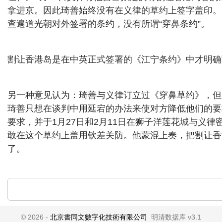
拿进京。因此琦善始终没有在义律的草约上签字盖印。
查遍道光朝对外签署的条约，没有所谓“穿鼻条约”。
割让香港岛是在中英正式签署的《江宁条约》中才明确
另一种意见认为：琦善与义律订立过《穿鼻草约》，但
琦善只想在谈判中用延宕的办法来使对方降低他们的要
要求，并于1月27日和2月11日在狮子洋莲花城与义
敢在这个草约上盖用钦差关防。他蒙混上奏，把割让香
了。
© 2026 -
北京書同文數字化技術有限公司
明清数据库 v3.1